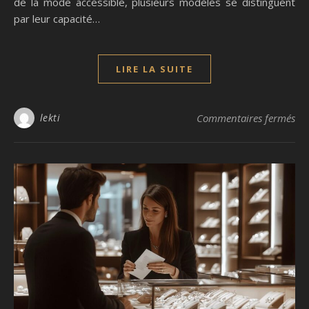
de la mode accessible, plusieurs modèles se distinguent
par leur capacité…
LIRE LA SUITE
sur
lekti
Commentaires fermés