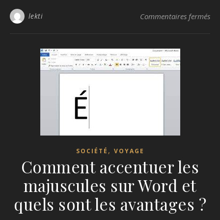
sur
lekti
Commentaires fermés
,
SOCIÉTÉ
VOYAGE
Comment accentuer les
majuscules sur Word et
quels sont les avantages ?