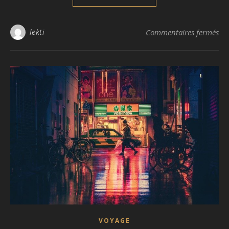
sur
lekti
Commentaires fermés
VOYAGE