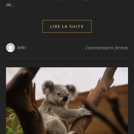
de…
LIRE LA SUITE
sur
lekti
Commentaires fermés