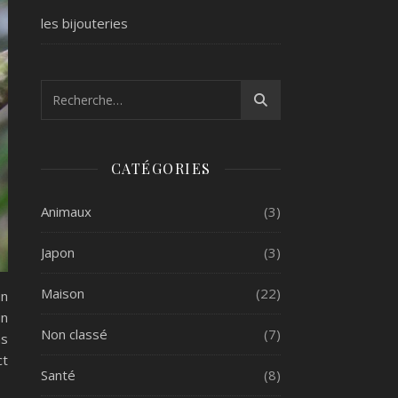
les bijouteries
CATÉGORIES
Animaux
(3)
Japon
(3)
Maison
(22)
un
un
Non classé
(7)
ns
ct
Santé
(8)