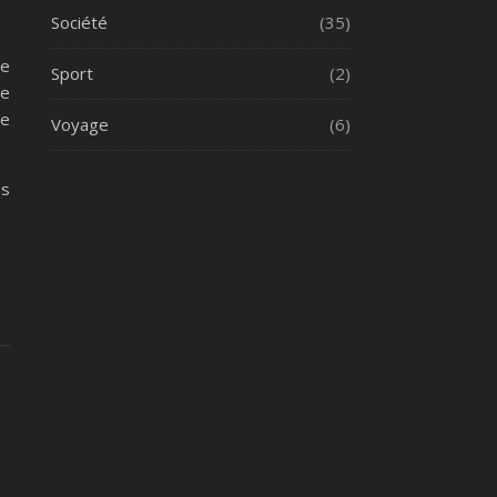
Société
(35)
le
Sport
(2)
re
re
Voyage
(6)
es