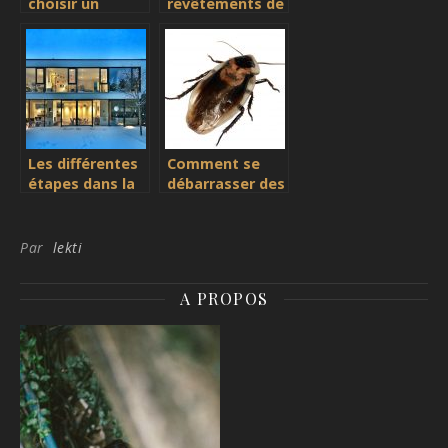
choisir un
revêtements de
plancher de bois
sol de type
franc qui
parquet
convient à
votre style ?
Les différentes
Comment se
étapes dans la
débarrasser des
construction
cafards
d’une maison
définitivement?
Par
lekti
A PROPOS