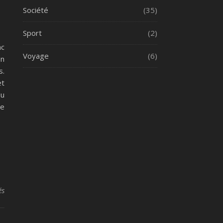
Société
(35)
Sport
(2)
nc
Voyage
(6)
on
s.
et
du
te
sur Que faut-il considerer pour choisir sa pompe a chaleur ?
és