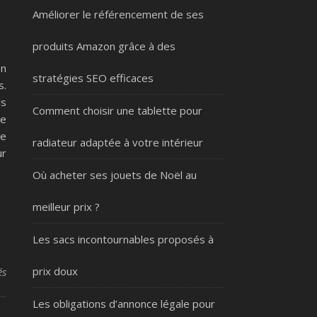
Améliorer le référencement de ses
produits Amazon grâce à des
en
stratégies SEO efficaces
s.
us
Comment choisir une tablette pour
le
de
radiateur adaptée à votre intérieur
ur
Où acheter ses jouets de Noël au
meilleur prix ?
Les sacs incontournables proposés à
sur La vaporisation du CBD : opter pour la methode douce
prix doux
és
Les obligations d’annonce légale pour