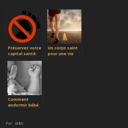
Préservez votre
Un corps saint
capital santé:
pour une vie
évitez le stress
longue et
heureuse
Comment
endormir bébé
aussi vite ?
Par
lekti