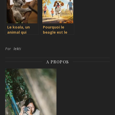
Le koala, un
Pourquoi le
animal qui
beagle est le
suscite toujours
compagnon
autant
idéal pour les
d’attention
familles actives
Par
lekti
A PROPOS