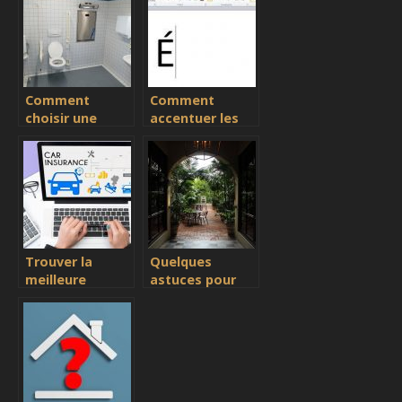
orientations
propriete
Comment
Comment
choisir une
accentuer les
meilleure
majuscules sur
toilette ?
Word et quels
sont les
avantages ?
Trouver la
Quelques
meilleure
astuces pour
assurance pour
faire un bon
son vehicule : ce
amenagement
qu’il faut pour y
de jardin pour
parvenir
l’ete