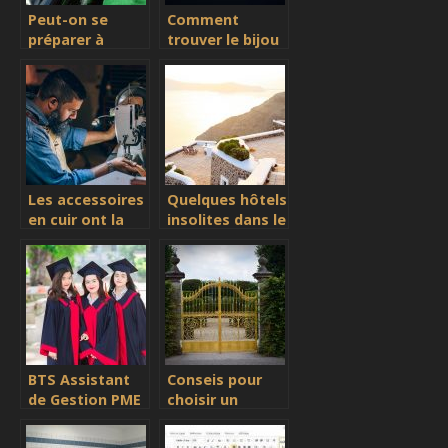
Peut-on se
Comment
préparer à
trouver le bijou
accepter la
idéal à Lyon
mort d’un
pour sa bien-
proche ?
aimée?
Les accessoires
Quelques hôtels
en cuir ont la
insolites dans le
côte chez les
monde
fabricants
BTS Assistant
Conseis pour
de Gestion PME
choisir un
PMI : Quelques
meilleur portail
precisions et
pour votre